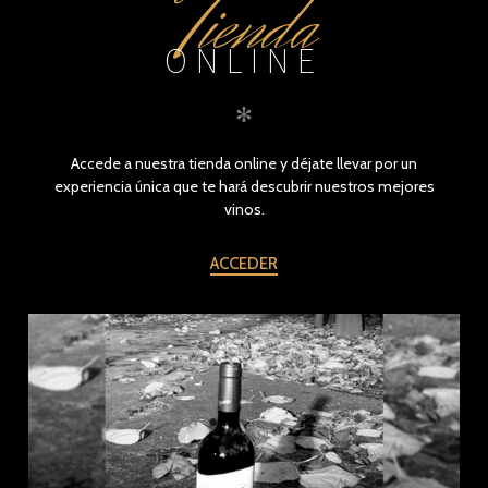
Tienda
ONLINE
✻
Accede a nuestra tienda online y déjate llevar por un
experiencia única que te hará descubrir nuestros mejores
vinos.
ACCEDER