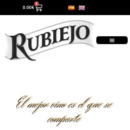
0
-
-
0.00
€
El mejor vino es el que se
comparte